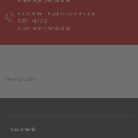
elcare.lingen@emsland.de
Frau Fehnker - Psycho-soziale Beratung
05931 44-1210
elcare.lingen@emsland.de
Fotos v.o.n.u.:
k.A.
Social Media