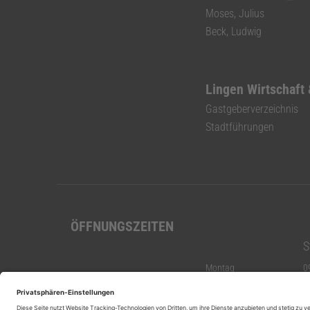
Moses, Julius
Beck, Ludwig
Lingen Wirtschaft
Gastgeberverzeichnis
Stadtführungen
ÖFFNUNGSZEITEN
S
Montag
0
Dienstag
0
Mittwoch
0
Donnerstag
0