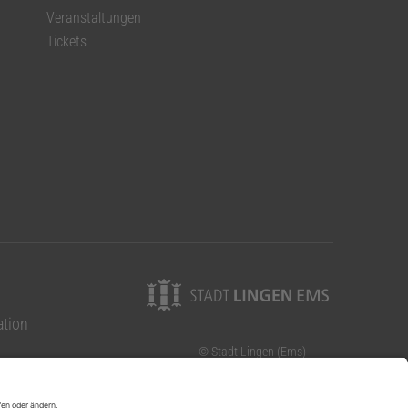
Veranstaltungen
Tickets
ation
© Stadt Lingen (Ems)
Elisabethstraße 14-16
49808 Lingen (Ems)
Telefon: 0591 9144-0