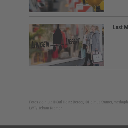
Last M
Fotos v.o.n.u.:
©Karl-Heinz Berger, ©Helmut Kramer, methaph
LWT/Helmut Kramer