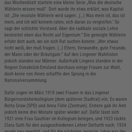
das Wochenblatt startete eine kleine Serie „Was die deutsche
Wählerin wissen muß“. Dort wurde ihr etwa erklärt, was Kapital
ist: „Die resolute Wählerin wird sagen: ‚(…) Was mein ist, das ist
mein, und ich will keinem raten, sich daran zu vergreifen.‘ So
sagt der schlichte Verstand. Aber die radikale soziale Lehre
bestreitet eben das Recht auf Eigentum.“ Die geneigte Wählerin
erfuhr dort auch, wo sie sich Rat suchen konnte: „Wer etwas
nicht weiß, der muß fragen. (…) Eltern, Verwandte, gute Freunde,
der Mann oder der Bräutigam.“ Auf den Lingener Wahllisten
jedoch standen nur Männer. Außerhalb Lingens standen in der
Region Osnabrück-Emsland durchaus einige Frauen zur Wahl,
doch keine von ihnen schaffte den Sprung in die
Nationalversammlung.
Dafür zogen im März 1919 zwei Frauen in das Lingener
Bürgervorsteherkollegium (dem späteren Stadtrat) ein. Es waren
Berta Graw (SPD) und Anna Fülle (Zentrum). Erstere gab ihr Amt
jedoch keine drei Monate später wieder auf. Dafür lässt sich
1921 eine Frau Gauthier im Kollegium belegen, und 1923 rückte
Clara Guth für den ausgeschiedenen Lehrer Detfurth nach. 1924
wurde neu gewählt, und für die nächsten zwanzig Jahre war der