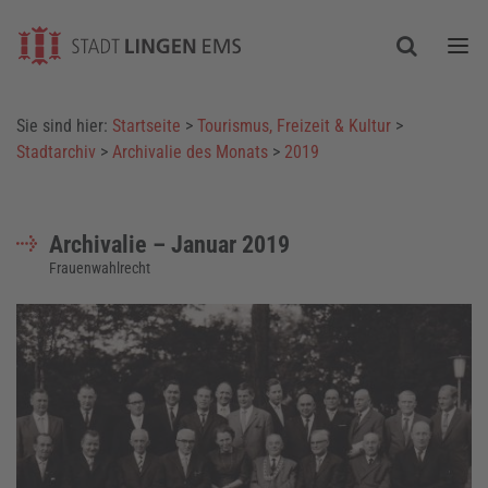
Togg
Sie sind hier:
Startseite
>
Tourismus, Freizeit & Kultur
>
Stadtarchiv
>
Archivalie des Monats
>
2019
Archivalie – Januar 2019
Frauenwahlrecht