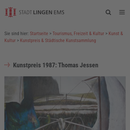
Togg
Sie sind hier:
Startseite
>
Tourismus, Freizeit & Kultur
>
Kunst &
Kultur
>
Kunstpreis & Städtische Kunstsammlung
Kunstpreis 1987: Thomas Jessen