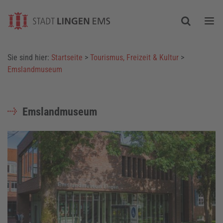
Togg
Sie sind hier:
Startseite
>
Tourismus, Freizeit & Kultur
>
Emslandmuseum
Emslandmuseum