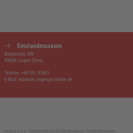
Emslandmuseum
Burgstraße 28b
49808 Lingen (Ems)
Telefon: +49 591 47601
E-Mail: museum.lingen@t-online.de
Fotos v.o.n.u.:
Helmut Kramer, Emslandmuseum, Emslandmuseum,