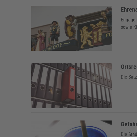
Ehren
Engageme
sowie K
Ortsre
Die Satz
Gefah
Die Stad