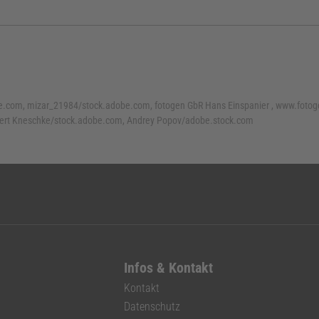
e.com, mizar_21984/stock.adobe.com, fotogen GbR Hans Einspanier , www.fotoge
bert Kneschke/stock.adobe.com, Andrey Popov/adobe.stock.com
Infos & Kontakt
Kontakt
Datenschutz