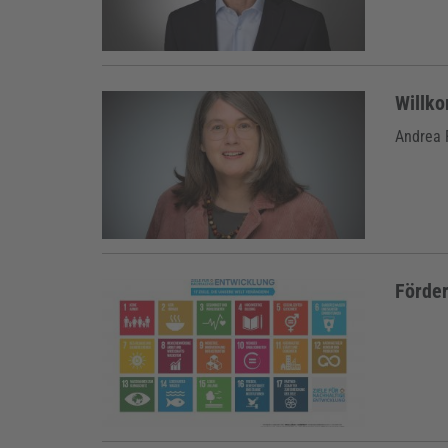
Willk
Andrea R
Förder