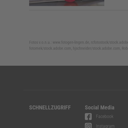
Fotos v.o.n.u.:
www.fotogen-lingen.de, rcfotostock/stock.adob
fotomek/stock.adobe.com, hjschneider/stock.adobe.com, Ro
SCHNELLZUGRIFF
Social Media
Facebook
Instagram