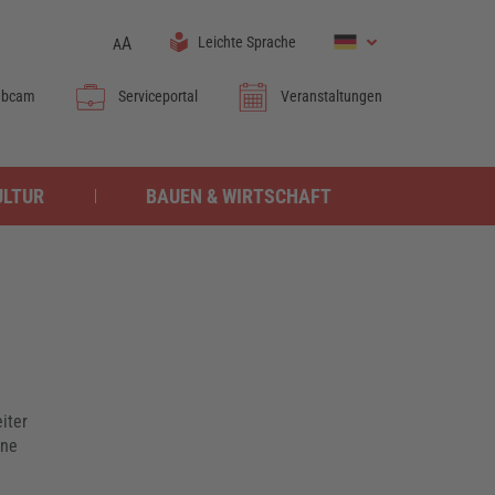
A
Leichte Sprache
A
bcam
Serviceportal
Veranstaltungen
ULTUR
BAUEN & WIRTSCHAFT
iter
ine