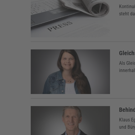
Kontinui
steht da
Gleich
Als Glei
innerha
Behind
Klaus E
und Bürg