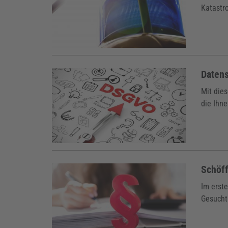
Katastr
Daten
Mit die
die Ihn
Schöf
Im erst
Gesucht