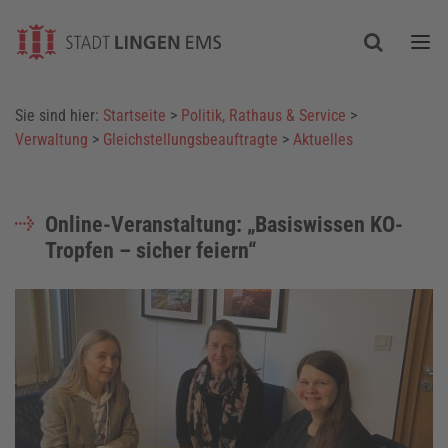
Togg
Sie sind hier:
Startseite
>
Politik, Rathaus & Service
>
Verwaltung
>
Gleichstellungsbeauftragte
>
Aktuelles
Online-Veranstaltung: „Basiswissen KO-
Tropfen – sicher feiern“