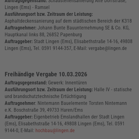
Auftragsgegenstand:
Schadstellensanierung Alte Dorfstraße,
Lingen (Ems) - Ramsel
Ausführungsort bzw. Zeitraum der Leistung:
Asphaltdeckensanierung auf dem städtischen Bereich der K318
Auftragnehmer:
Johann Bunte Bauunternehmung SE & Co. KG,
Hauptkanal links 88, 26852 Papenburg
Auftraggeber:
Stadt Lingen (Ems), Elisabethstraße 14-16, 49808
Lingen (Ems), Tel. 0591 9144-357, E-Mail: vergabe@lingen.de
Freihändige Vergabe 10.03.2026
Auftragsgegenstand:
Gewerk: Innentüren
Ausführungsort bzw. Zeitraum der Leistung:
Halle IV - statische
und brandschutztechnische Ertüchtigung
Auftragnehmer
: Nintemann Bauelemente Torsten Nintemann
e.K. Boschstraße 39, 49733 Haren/Ems
Auftraggeber:
Eigenbetrieb Emslandhallen der Stadt Lingen
(Ems), Elisabethstraße 14-16, 49808 Lingen (Ems), Tel. 0591
9144-0, E-Mail:
hochbau@lingen.de