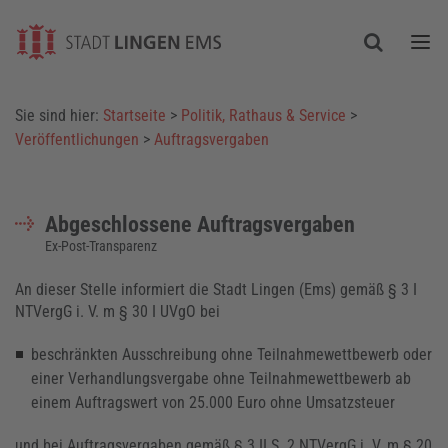
Togg
Sie sind hier:
Startseite
>
Politik, Rathaus & Service
>
Veröffentlichungen
>
Auftragsvergaben
Abgeschlossene Auftragsvergaben
Ex-Post-Transparenz
An dieser Stelle informiert die Stadt Lingen (Ems) gemäß § 3 I
NTVergG i. V. m § 30 I UVgO bei
beschränkten Ausschreibung ohne Teilnahmewettbewerb oder
einer Verhandlungsvergabe ohne Teilnahmewettbewerb ab
einem Auftragswert von 25.000 Euro ohne Umsatzsteuer
und bei Auftragsvergaben gemäß § 3 II S. 2 NTVergG i. V. m § 20