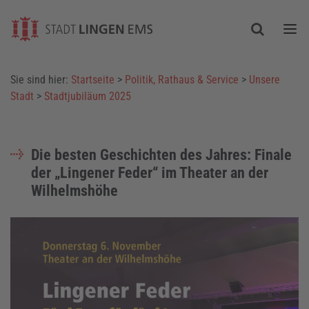
Togg
Sie sind hier:
Startseite
>
Politik, Rathaus & Service
>
Unsere
Stadt
>
Stadtjubiläum 2025
Die besten Geschichten des Jahres: Finale
der „Lingener Feder“ im Theater an der
Wilhelmshöhe