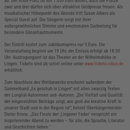
ab. Der erste Platz ist mit 1.050 Euro dotiert, auch die Plätze
zwei und drei dürfen sich über attraktive Geldpreise freuen. Als
musikalischer Höhepunkt des Abends tritt Susan Albers als
Special Guest auf. Die Sängerin sorgt mit ihrer
außergewöhnlichen Stimme und emotionalen Darbietung für
besondere Gänsehautmomente.
Der Eintritt kostet zum Jubiläumspreis nur 5 Euro. Die
Veranstaltung beginnt um 19 Uhr, der Einlass erfolgt ab 18:30
Uhr. Austragungsort ist das Theater an der Wilhelmshöhe in
Lingen. Tickets sind ab sofort online unter
www.tickets.vibus.de
erhältlich.
Zum Abschluss des Wettbewerbs erscheint außerdem der
Sammelband „Es geschah in Lingen“ mit allen zwanzig Texten
der Longlist-Autorinnen und -Autoren. „Die Vielfalt und Qualität
der eingereichten Beiträge zeigt, wie groß die kreative Kraft in
unserer Stadt und in der Region ist“, betont Oberbürgermeister
Dieter Krone. „Das Finale der ‚Lingener Feder‘ verspricht ein
inspirierender Abend zu werden – für alle, die Sprache, Literatur
und Geschichten lieben."