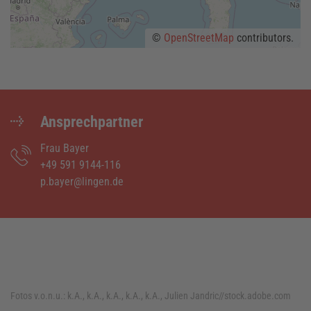
©
OpenStreetMap
contributors.
Ansprechpartner
Frau Bayer
+49 591 9144-116
p.bayer@lingen.de
Fotos v.o.n.u.:
k.A., k.A., k.A., k.A., k.A., Julien Jandric//stock.adobe.com