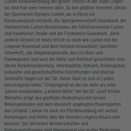
Laxten einwohnermäßig der größte Ortsteil in der Stadt Lingen
ist, sind hier viele Vereine aktiv. Zu den größten Vereinen zählen
der Sportverein Olympia Laxten, wo in Kürze ein
Kunstrasenplatz entsteht, die Sportgemeinschaft Gauerbach, der
Heimatverein Laxten-Brockhausen, die Schützenvereine Laxten
und Haselünner Straße und der Förderkreis Gauerbach. „Kein
anderer Ortsteil ist heute örtlich so stark wie Laxten mit der
Lingener Kernstadt und dem Umland verwachsen”, berichtet
Schonhoff, „die Umgehungsstraße, das LiLi-Bus- und
Radwegenetz und auch die Nähe zum Bahnhof garantieren eine
ideale Verkehrsanbindung. Arbeitsplätze, Schulen, Kindergärten,
kulturelle und gesellschaftliche Einrichtungen und diverse
Geschäfte liegen vor der Tür. Daher lässt es sich in Laxten
hervorragend leben.” Ortsprägend ist die vor mehr als zehn
Jahren entstandene „Laxtener Mitte” mit der St. Josef Kirche.
Weiterhin prägt das gepflegte Heimathaus mit seinen
Nebengebäuden und dem klassisch angelegten Bauerngarten
das Ortsbild. Laxten ist auch als Pferdehochburg mit seinen
Reitanlagen und Höfen über die Grenzen Lingens hinaus sehr
bekannt. Die jährlichen Meisterschaften und
Reitveranstaltungen sind überregional von großer Bedeutung.