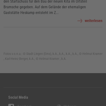
den Startschuss für den Bau der neuen Kita im Ortsteil
Bramsche gegeben. Auf dem Gelände der ehemaligen
Gaststätte Heskamp entsteht im Z...
weiterlesen
Fotos v.o.n.u.:
© Stadt Lingen (Ems), k.A., k.A., k.A., k.A., © Helmut Kramer
, Karl-Heinz Berger, k.A., © Helmut Kramer , k.A.
Social Media