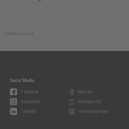
Fotos v.o.n.u.:
k.A.
Social Media
Facebook
Webcam
Instagram
Serviceportal
LinkedIn
Veranstaltungen