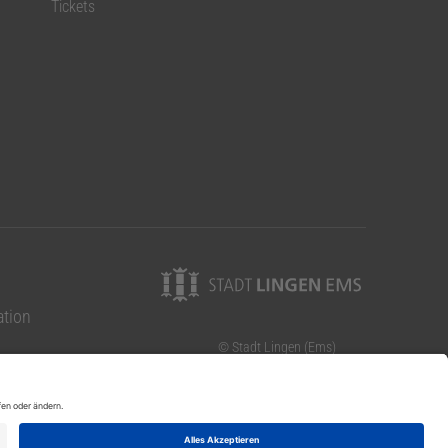
Tickets
ation
© Stadt Lingen (Ems)
Elisabethstraße 14-16
49808 Lingen (Ems)
Telefon: 0591 9144-0
Telefax: 0591 9144-131
09.00-13.00 Uhr Jan-März)
E-Mail: info@lingen.de