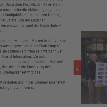
er Deutschen Post AG, dankte er Stefan
fmarkensammler die Aktion angeregt hatte.
 das Stadtjubiläum unterstützen können“,
iner Darstellung der Lingener
rken wie zum Beispiel der Hochschule –
haupt.
ts mit jeweils zehn Marken in den Verkauf.
es Aushängeschild für die Stadt Lingen“,
s sie schnell vergriffen sein werden.“ Der
r Tourist Information. „Zu jedem
Informationen zu den einzelnen Motiven“,
, das sich um die Umsetzung des
m Briefmarkenset wird das
tgestalten und in der Lingener Innenstadt
 Lingens zu finden sein.