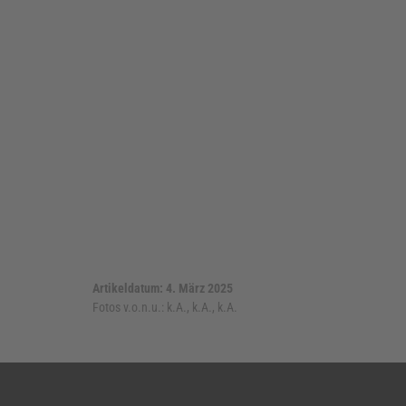
Artikeldatum: 4. März 2025
Fotos v.o.n.u.:
k.A., k.A., k.A.