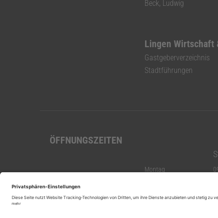
Beck, Ludwig
Lingen Wirtschaft
Gastgeberverzeichnis
Stadtführungen
ÖFFNUNGSZEITEN
S
Montag
0
Dienstag
0
Mittwoch
0
Donnerstag
0
Freitag
0
Samstag
g