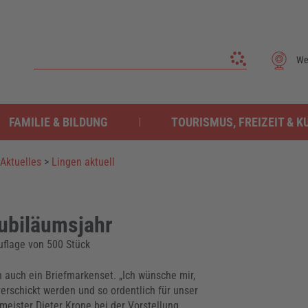
We
FAMILIE & BILDUNG
TOURISMUS, FREIZEIT & K
Aktuelles
>
Lingen aktuell
ubiläumsjahr
uflage von 500 Stück
 auch ein Briefmarkenset. „Ich wünsche mir,
erschickt werden und so ordentlich für unser
eister Dieter Krone bei der Vorstellung.