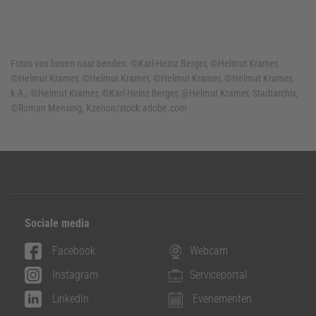
Foto's van boven naar benden:
©Karl-Heinz Berger, ©Helmut Kramer,
©Helmut Kramer, ©Helmut Kramer, ©Helmut Kramer, ©Helmut Kramer,
k.A., ©Helmut Kramer, ©Karl-Heinz Berger, @Helmut Kramer, Stadtarchiv,
©Roman Mensing, Kzenon/stock.adobe.com
Sociale media
Facebook
Webcam
Instagram
Serviceportal
LinkedIn
Evenementen