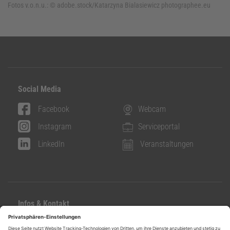
Fotos v.o.n.u.:
© adobe.stock/Katarzyna Bialasiewicz photographee.eu
Social Media
Facebook
Webcam
Instagram
Serviceportal
LinkedIn
Veranstaltungen
Infos & Kontakt
Kontakt