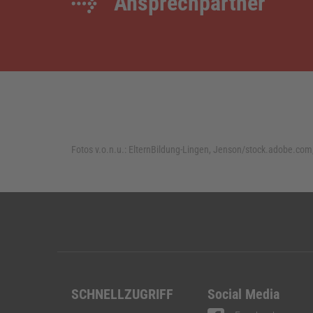
Ansprechpartner
Fotos v.o.n.u.:
ElternBildung-Lingen, Jenson/stock.adobe.com,
SCHNELLZUGRIFF
Social Media