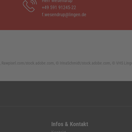
Herr Wesendrup
+49 591 91245-22
f.wesendrup@lingen.de
 Rawpixel.com/stock.adobe.com, © IrinaSchmidt/stock.adobe.com, © VHS Lingen,
Infos & Kontakt