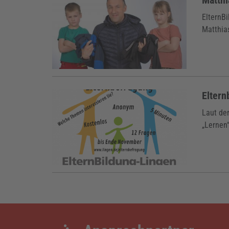
ElternB
Matthia
Eltern
Laut de
„Lernen“