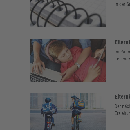
in der S
Eltern
Im Rahme
Lebensw
Eltern
Der näc
Erziehun