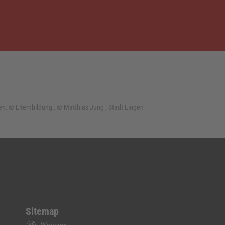
 © Elternbildung , © Matthias Jung , Stadt Lingen
Sitemap