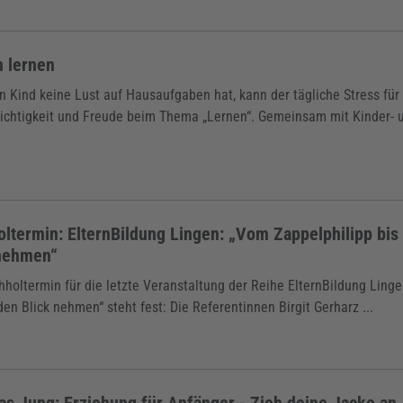
 lernen
 Kind keine Lust auf Hausaufgaben hat, kann der tägliche Stress für 
ichtigkeit und Freude beim Thema „Lernen“. Gemeinsam mit Kinder- u
ltermin: ElternBildung Lingen: „Vom Zappelphilipp bis 
 nehmen“
holtermin für die letzte Veranstaltung der Reihe ElternBildung Linge
den Blick nehmen“ steht fest: Die Referentinnen Birgit Gerharz ...
as Jung: Erziehung für Anfänger - Zieh deine Jacke an, 