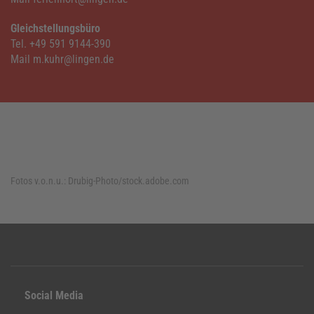
Gleichstellungsbüro
Tel. +49 591 9144-390
Mail m.kuhr@lingen.de
Fotos v.o.n.u.:
Drubig-Photo/stock.adobe.com
Social Media