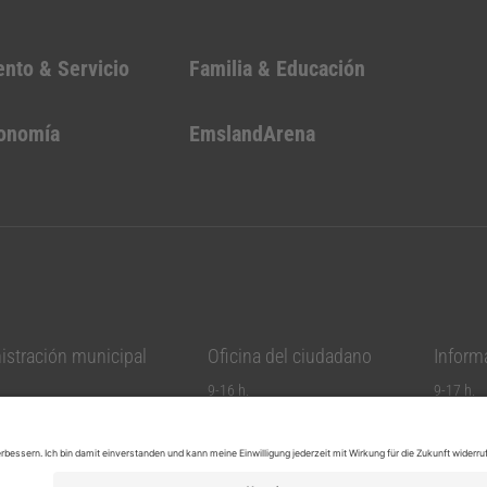
ento & Servicio
Familia & Educación
conomía
EmslandArena
istración municipal
Oficina del ciudadano
Informa
9-16 h.
9-17 h.
9-16 h.
9-17 h.
 h.
9-16 h.
9-17 h.
9-17 h.
9-17 h.
 h.
9-12:30 h.
9-16 h. 
9-12 h.
10-13 h.