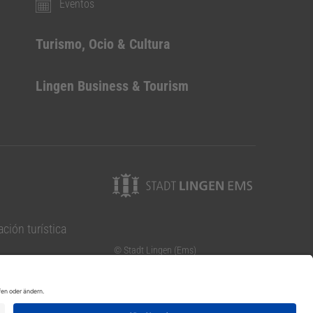
Eventos
Turismo, Ocio & Cultura
Lingen Business & Tourism
ción turística
© Stadt Lingen (Ems)
Elisabethstraße 14-16
49808 Lingen (Ems)
Teléfono: 0591 9144-0
Fax: 0591 9144-131
(9-13 h.enero-marzo)
correo electrónico: info@lingen.de