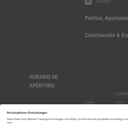
LinkedIn
Política, Ayuntami
Construcción & E
HORARIO DE
APERTURA
Admin
Lunes
9-16 h.
Martes
9-16 h.
Miércoles
9-12:30
Jueves
9-17 h.
Viernes
9-12:30
Sábado
cerrado