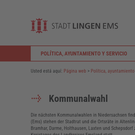
POLÍTICA, AYUNTAMIENTO Y SERVICIO
Usted está aquí:
Página web
>
Política, ayuntamiento 
Kommunalwahl
Die nächsten Kommunalwahlen in Niedersachsen finde
(Ems) stehen der Stadtrat und die Ortsräte in Altenl
Bramhar, Darme, Holthausen, Laxten und Schepsdorf 
Kreistages des Landkreises Emsland statt.