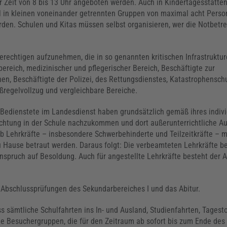
er Zeit von 8 bis 13 Uhr angeboten werden. Auch in Kindertagesstätte
l in kleinen voneinander getrennten Gruppen von maximal acht Pers
den. Schulen und Kitas müssen selbst organisieren, wer die Notbetr
rechtigen aufzunehmen, die in so genannten kritischen Infrastruktur
reich, medizinischer und pflegerischer Bereich, Beschäftigte zur
en, Beschäftigte der Polizei, des Rettungsdienstes, Katastrophensch
ßregelvollzug und vergleichbare Bereiche.
e Bedienstete im Landesdienst haben grundsätzlich gemäß ihres indiv
ichtung in der Schule nachzukommen und dort außerunterrichtliche A
b Lehrkräfte – insbesondere Schwerbehinderte und Teilzeitkräfte – m
Hause betraut werden. Daraus folgt: Die verbeamteten Lehrkräfte b
nspruch auf Besoldung. Auch für angestellte Lehrkräfte besteht der 
e Abschlussprüfungen des Sekundarbereiches I und das Abitur.
 sämtliche Schulfahrten ins In- und Ausland, Studienfahrten, Tagest
e Besuchergruppen, die für den Zeitraum ab sofort bis zum Ende des