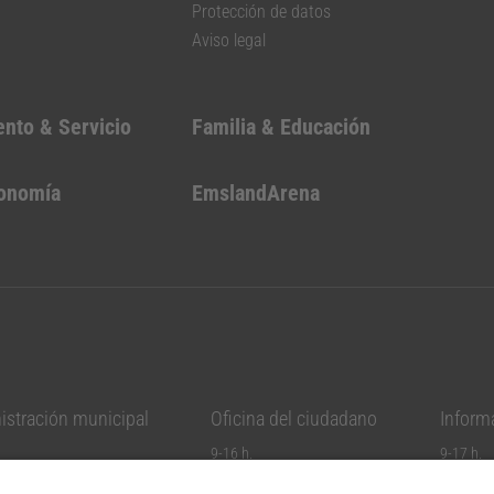
Protección de datos
Aviso legal
ento & Servicio
Familia & Educación
conomía
EmslandArena
istración municipal
Oficina del ciudadano
Informa
9-16 h.
9-17 h.
9-16 h.
9-17 h.
 h.
9-16 h.
9-17 h.