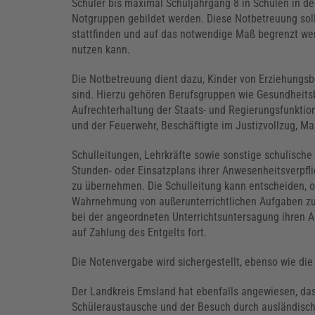
Schüler bis maximal Schuljahrgang 8 in Schulen in d
Notgruppen gebildet werden. Diese Notbetreuung sol
stattfinden und auf das notwendige Maß begrenzt wer
nutzen kann.
Die Notbetreuung dient dazu, Kinder von Erziehungsbe
sind. Hierzu gehören Berufsgruppen wie Gesundheitsbe
Aufrechterhaltung der Staats- und Regierungsfunktion
und der Feuerwehr, Beschäftigte im Justizvollzug, Ma
Schulleitungen, Lehrkräfte sowie sonstige schulisch
Stunden- oder Einsatzplans ihrer Anwesenheitsverpfl
zu übernehmen. Die Schulleitung kann entscheiden, o
Wahrnehmung von außerunterrichtlichen Aufgaben zu 
bei der angeordneten Unterrichtsuntersagung ihren A
auf Zahlung des Entgelts fort.
Die Notenvergabe wird sichergestellt, ebenso wie di
Der Landkreis Emsland hat ebenfalls angewiesen, dass
Schüleraustausche und der Besuch durch ausländisch