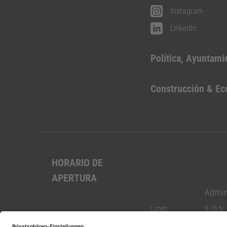
Instagram
LinkedIn
Política, Ayuntami
Construcción & E
HORARIO DE
APERTURA
Admin
Lunes
9-16 h.
Martes
9-16 h.
Miércoles
9-12:30