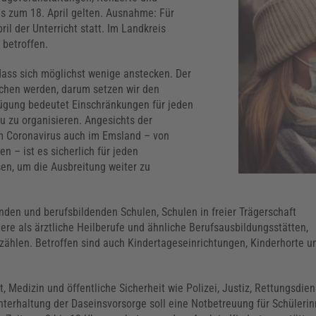
s zum 18. April gelten. Ausnahme: Für
il der Unterricht statt. Im Landkreis
 betroffen.
 dass sich möglichst wenige anstecken. Der
chen werden, darum setzen wir den
ügung bedeutet Einschränkungen für jeden
eu zu organisieren. Angesichts der
em Coronavirus auch im Emsland – von
n – ist es sicherlich für jeden
sen, um die Ausbreitung weiter zu
enden und berufsbildenden Schulen, Schulen in freier Trägerschaft
dere als ärztliche Heilberufe und ähnliche Berufsausbildungsstätten,
ählen. Betroffen sind auch Kindertageseinrichtungen, Kinderhorte u
 Medizin und öffentliche Sicherheit wie Polizei, Justiz, Rettungsdien
terhaltung der Daseinsvorsorge soll eine Notbetreuung für Schüleri