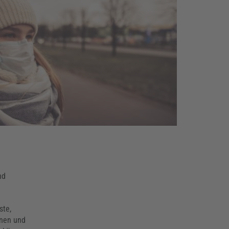
nd
ste,
nnen und