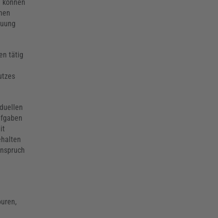
n können
onen
euung
en tätig
utzes
iduellen
ufgaben
it
ehalten
Anspruch
ouren,