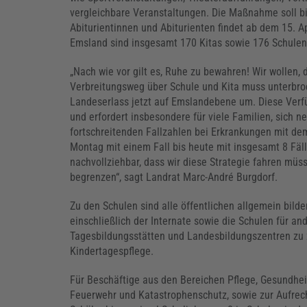
vergleichbare Veranstaltungen. Die Maßnahme soll bi
Abiturientinnen und Abiturienten findet ab dem 15. Apr
Emsland sind insgesamt 170 Kitas sowie 176 Schulen
„Nach wie vor gilt es, Ruhe zu bewahren! Wir wollen,
Verbreitungsweg über Schule und Kita muss unterbro
Landeserlass jetzt auf Emslandebene um. Diese Verf
und erfordert insbesondere für viele Familien, sich n
fortschreitenden Fallzahlen bei Erkrankungen mit d
Montag mit einem Fall bis heute mit insgesamt 8 Fälle
nachvollziehbar, dass wir diese Strategie fahren müs
begrenzen“, sagt Landrat Marc-André Burgdorf.
Zu den Schulen sind alle öffentlichen allgemein bild
einschließlich der Internate sowie die Schulen für an
Tagesbildungsstätten und Landesbildungszentren zu z
Kindertagespflege.
Für Beschäftige aus den Bereichen Pflege, Gesundheit,
Feuerwehr und Katastrophenschutz, sowie zur Aufrech