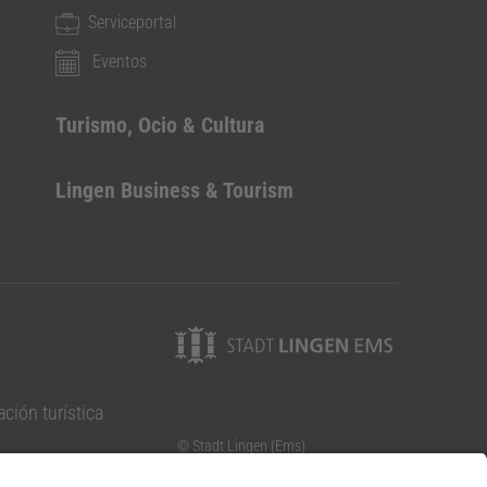
Serviceportal
Eventos
Turismo, Ocio & Cultura
Lingen Business & Tourism
ción turística
© Stadt Lingen (Ems)
Elisabethstraße 14-16
49808 Lingen (Ems)