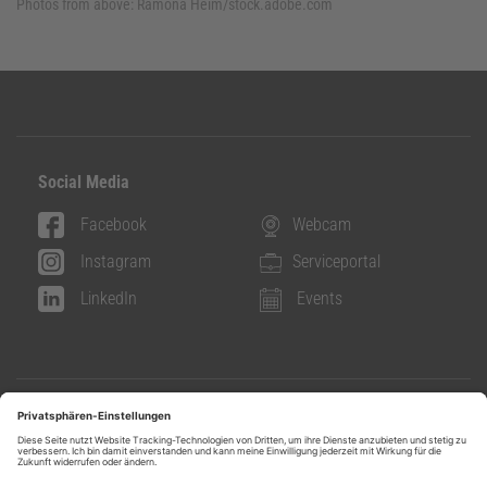
Photos from above:
Ramona Heim/stock.adobe.com
Social Media
Facebook
Webcam
Instagram
Serviceportal
LinkedIn
Events
Info & Contact
Contact