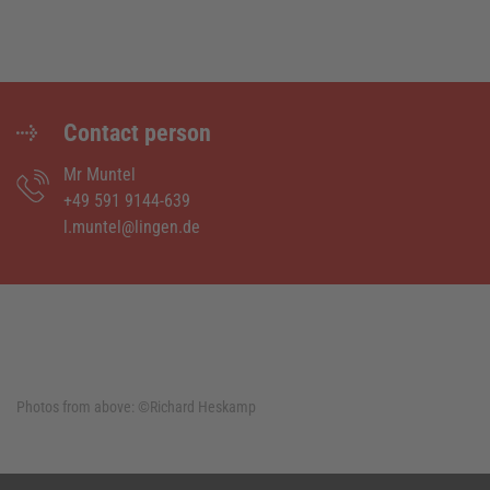
Contact person
Mr Muntel
+49 591 9144-639
l.muntel@lingen.de
Photos from above:
©Richard Heskamp