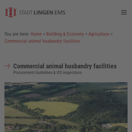
Togg
You are here:
Home
>
Building & Economy
>
Agriculture
>
Commercial animal husbandry facilities
Commercial animal husbandry facilities
Procurement Guidelines & IED inspections