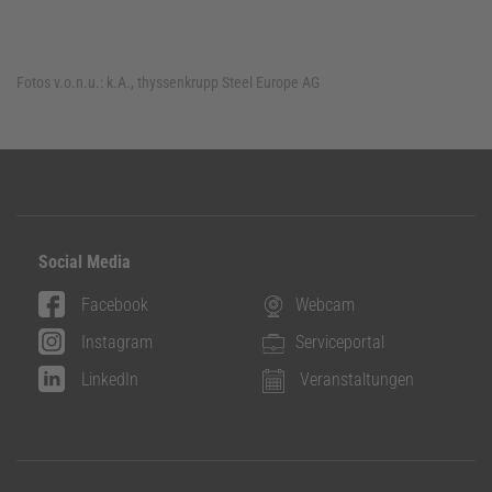
Fotos v.o.n.u.:
k.A., thyssenkrupp Steel Europe AG
Social Media
Facebook
Webcam
Instagram
Serviceportal
LinkedIn
Veranstaltungen