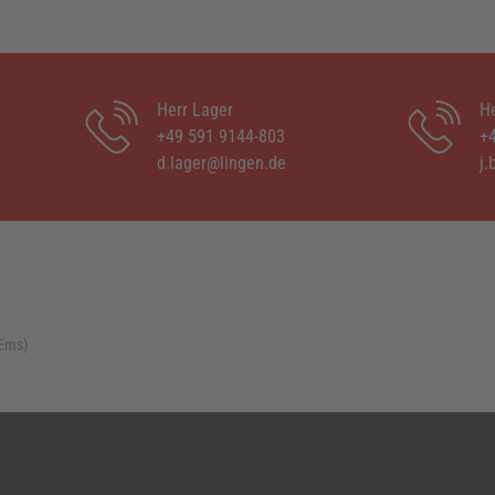
Herr Lager
He
+49 591 9144-803
+
d.lager@lingen.de
j.
(Ems)