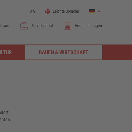
A
Leichte Sprache
A
bcam
Serviceportal
Veranstaltungen
ULTUR
BAUEN & WIRTSCHAFT
dort.
enten.