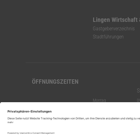
Lingen Wirtschaft
Gastgeberverzeichnis
Stadtführungen
ÖFFNUNGSZEITEN
S
Montag
0
Dienstag
0
Mittwoch
0
Donnerstag
0
Freitag
0
Samstag
g