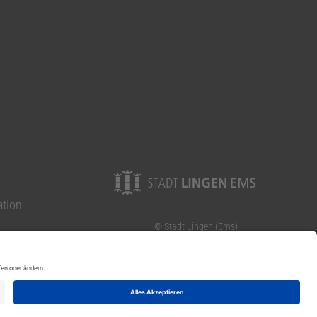
ation
© Stadt Lingen (Ems)
Elisabethstraße 14-16
49808 Lingen (Ems)
Telefon: 0591 9144-0
Telefax: 0591 9144-131
09.00-13.00 Uhr Jan-März)
E-Mail: info@lingen.de