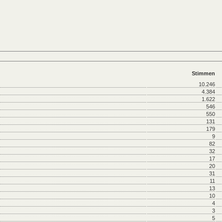
Stimmen
10.246
4.384
1.622
546
550
131
179
9
82
32
17
20
31
11
13
10
4
3
5