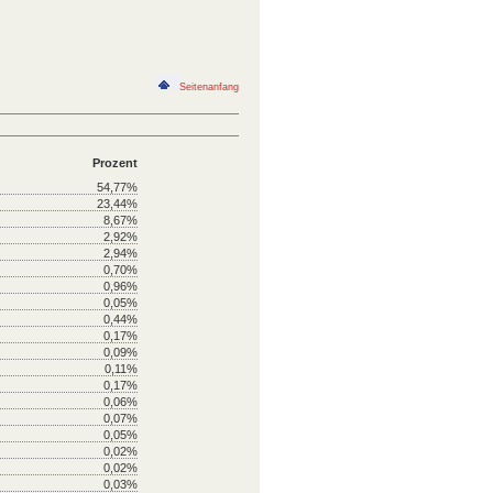
Seitenanfang
Prozent
54,77%
23,44%
8,67%
2,92%
2,94%
0,70%
0,96%
0,05%
0,44%
0,17%
0,09%
0,11%
0,17%
0,06%
0,07%
0,05%
0,02%
0,02%
0,03%