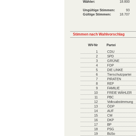
Wähler:
18.800
Ungültige Stimmen:
93
Gültige Stimmen:
18.707
Stimmen nach Wahlvorschlag
WV-Nr
Partei
1
CDU
2
SPD
3
GRÜNE
4
FDP
5
DIE LINKE
6
Tierschutzpartei
7
PIRATEN
8
REP
9
FAMILIE
10
FREIE WÄHLER
11
PBC
12
Volksabstimmung
13
ÖDP
14
AUF
15
CM
16
DKP
17
BP
18
PSG
19
BüSo